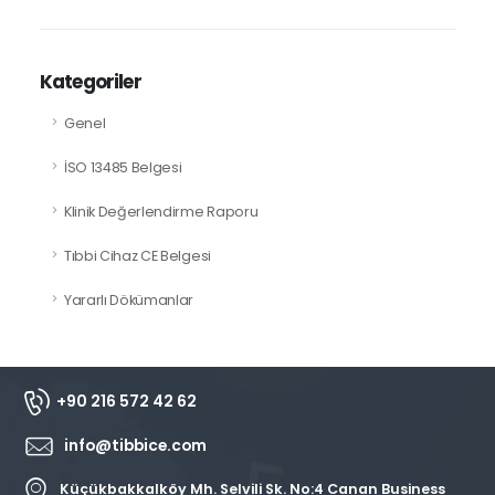
Kategoriler
Genel
İSO 13485 Belgesi
Klinik Değerlendirme Raporu
Tıbbi Cihaz CE Belgesi
Yararlı Dökümanlar
+90 216 572 42 62
info@tibbice.com
Küçükbakkalköy Mh. Selvili Sk. No:4 Canan Business