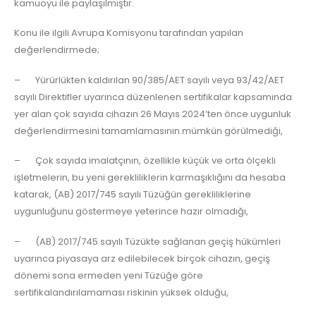
kamuoyu ile paylaşılmıştır.
Konu ile ilgili Avrupa Komisyonu tarafından yapılan
değerlendirmede;
– Yürürlükten kaldırılan 90/385/AET sayılı veya 93/42/AET
sayılı Direktifler uyarınca düzenlenen sertifikalar kapsamında
yer alan çok sayıda cihazın 26 Mayıs 2024’ten önce uygunluk
değerlendirmesini tamamlamasının mümkün görülmediği,
– Çok sayıda imalatçının, özellikle küçük ve orta ölçekli
işletmelerin, bu yeni gerekliliklerin karmaşıklığını da hesaba
katarak, (AB) 2017/745 sayılı Tüzüğün gerekliliklerine
uygunluğunu göstermeye yeterince hazır olmadığı,
– (AB) 2017/745 sayılı Tüzükte sağlanan geçiş hükümleri
uyarınca piyasaya arz edilebilecek birçok cihazın, geçiş
dönemi sona ermeden yeni Tüzüğe göre
sertifikalandırılamaması riskinin yüksek olduğu,