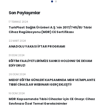
Son Paylaşımlar
17 TEMMUZ 2024
TurkPlast Sağlık Ürünleri A.Ş.’nin 2017/745/EU Tıbbi
Cihaz Regülasyonu (MDR) CE Sertifikası
22 MART 2024
ANADOLU YAKASI İFTAR PROGRAMI
31 OCAK 2024
EĞİTİM FAALİYETLERİMİZE SANKO HOLDING’DE DEVAM
EDİYORUZ!
26 OCAK 2024
MEDEF EĞİTİM GÜNLERİ KAPSAMINDA MDR VE İMPLANTE
TIBBİ CİHAZLAR WEBINARI GERÇEKLEŞTİ!
16 OCAK 2024
MDR Kapsamında Tıbbi Cihazlar için CE Onayı: Cihaz
Sınıfınıza Özel Temel Gereksinimler