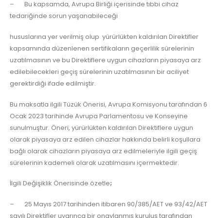
– Bu kapsamda, Avrupa Birliği içerisinde tıbbi cihaz
tedariğinde sorun yaşanabileceği
hususlarına yer verilmiş olup yürürlükten kaldırılan Direktifler
kapsamında düzenlenen sertifikaların geçerlilik sürelerinin
uzatılmasının ve bu Direktiflere uygun cihazların piyasaya arz
edilebilecekleri geçiş sürelerinin uzatılmasının bir aciliyet
gerektirdiği ifade edilmiştir.
Bu maksatla ilgili Tüzük Önerisi, Avrupa Komisyonu tarafından 6
Ocak 2023 tarihinde Avrupa Parlamentosu ve Konseyine
sunulmuştur. Öneri, yürürlükten kaldırılan Direktiflere uygun
olarak piyasaya arz edilen cihazlar hakkında belirli koşullara
bağlı olarak cihazların piyasaya arz edilmeleriyle ilgili geçiş
sürelerinin kademeli olarak uzatılmasını içermektedir.
İlgili Değişiklik Önerisinde özetle
;
– 25 Mayıs 2017 tarihinden itibaren 90/385/AET ve 93/42/AET
sayılı Direktifler uyarınca bir onaylanmış kuruluş tarafından