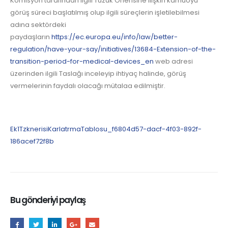
Komisyon tarafından ilgili Tüzük Önerisine ilişkin kamuoyu
görüş süreci başlatılmış olup ilgili süreçlerin işletilebilmesi
adına
sektördeki
paydaşların
https://ec.europa.eu/info/law/better-
regulation/have-your-say/initiatives/13684-Extension-of-the-
transition-period-for-medical-devices_en
web adresi
üzerinden ilgili Taslağı inceleyip ihtiyaç halinde, görüş
vermelerinin faydalı olacağı mütalaa edilmiştir.
Ek1TzknerisiKarlatrmaTablosu_f6804d57-dacf-4f03-892f-
186acef72f8b
Bu gönderiyi paylaş